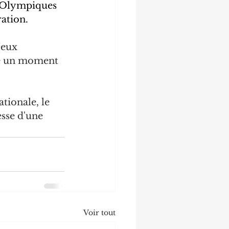
x Olympiques 
ation.
Jeux 
e un moment 
tionale, le 
sse d'une 
Voir tout