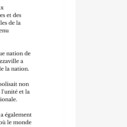
ux 
s et des 
es de la 
enu 
ue nation de 
zaville a 
de la nation.
bolisait non 
'unité et la 
ionale.
 a également 
 où le monde 