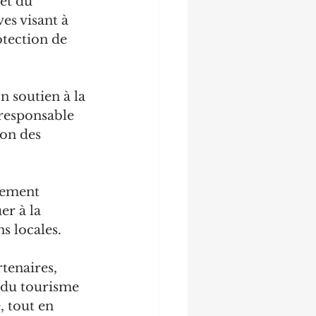
et du 
es visant à 
otection de 
 soutien à la 
 responsable 
ion des 
lement 
er à la 
s locales.
tenaires, 
 du tourisme 
, tout en 