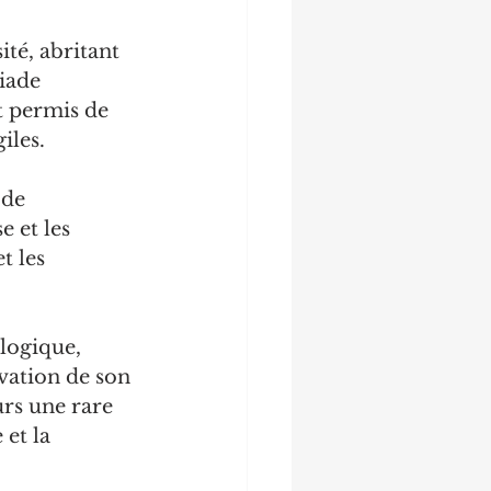
ité, abritant 
iade 
t permis de 
iles.
 de 
 et les 
t les 
logique, 
vation de son 
urs une rare 
et la 