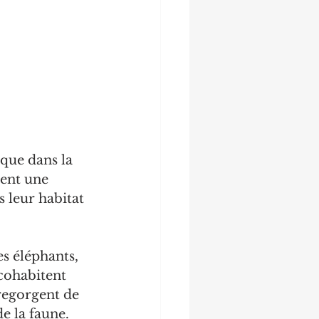
que dans la 
tent une 
 leur habitat 
s éléphants, 
 cohabitent 
regorgent de 
e la faune.