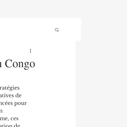
du Congo
atégies 
tives de 
ncées pour 
n 
me, ces 
ation de 