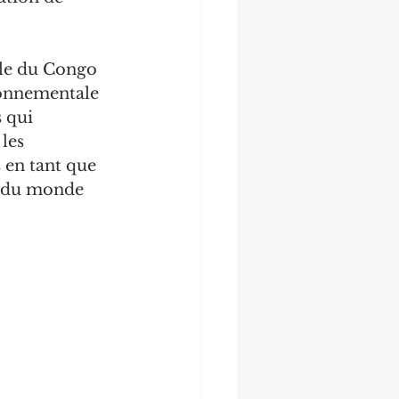
le du Congo 
ronnementale 
 qui 
les 
 en tant que 
s du monde 