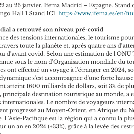
22 au 26 janvier. Ifema Madrid – Espagne. Stand d
go Hall 1 Stand 1C1. 
https://www.ifema.es/en/fit
ial a retrouvé son niveau pré-covid
nce des tensions internationales, le tourisme pour
avers toute la planète et, après quatre ans d’atte
au d’avant covid. Selon une estimation de l'ONU
nue sous le nom d'Organisation mondiale du tour
tes ont effectué un voyage à l'étranger en 2024, soi
 dynamique s'est accompagnée d'une forte hausse 
ont atteint 1600 milliards de dollars, soit 3% de pl
 principale destination touristique au monde, a e
s internationales. Le nombre de voyageurs intern
nt progressé au Moyen-Orient, en Afrique du No
 L'Asie-Pacifique est la région qui a connu la plus
ur un an en 2024 (+33%), grâce à la levée des restr