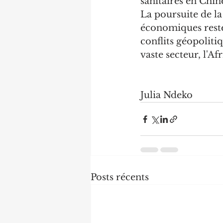
sanitaires en Chin
La poursuite de l
économiques resten
conflits géopoliti
vaste secteur, l'Af
Julia Ndeko
Posts récents