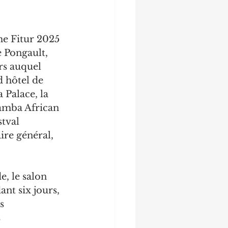
me Fitur 2025 
e Pongault, 
irs auquel 
 hôtel de 
 Palace, la 
amba African 
tval 
re général, 
, le salon 
nt six jours, 
s 
 