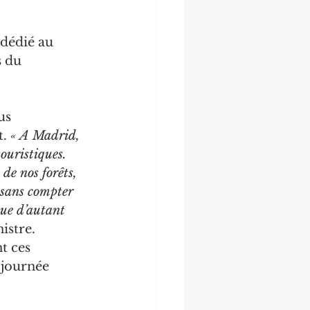
 dédié au 
s du 
us 
. 
« A Madrid, 
ouristiques. 
de nos forêts, 
 sans compter 
que d’autant 
istre.
t ces 
 journée 