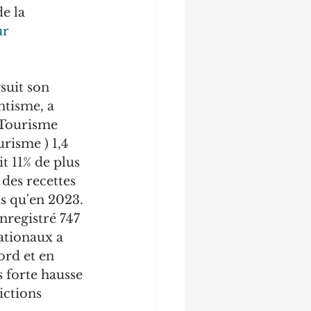
e la 
ur
suit son 
ntisme, a 
 Tourisme 
isme ) 1,4 
t 11% de plus 
des recettes 
us qu'en 2023.
nregistré 747 
ationaux a 
rd et en 
 forte hausse 
ictions 