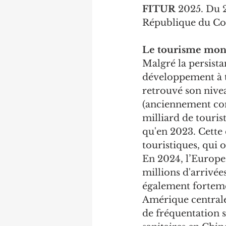
FITUR
 2025. Du 
République du Con
Le tourisme mond
Malgré la persista
développement à tr
retrouvé son nive
(anciennement con
milliard de touris
qu'en 2023. Cette
touristiques, qui 
En 2024, l’Europe,
millions d'arrivée
également forteme
Amérique centrale.
de fréquentation s