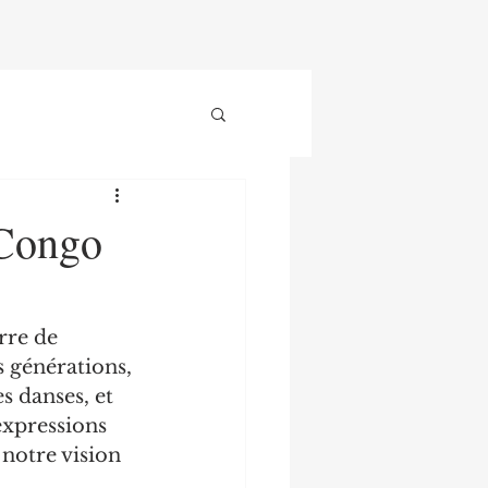
 Congo
rre de 
s générations, 
s danses, et 
expressions 
 notre vision 