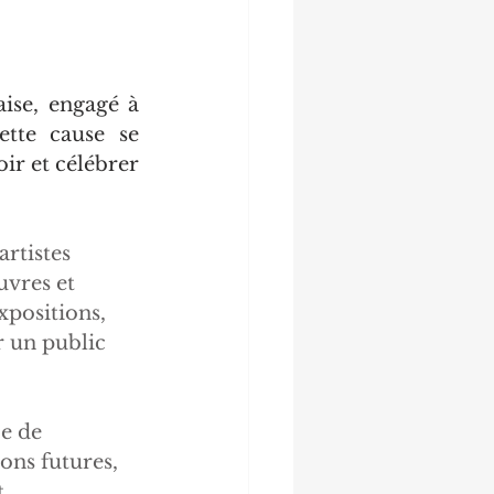
ise, engagé à 
tte cause se 
ir et célébrer 
rtistes 
vres et 
xpositions, 
r un public 
e de 
ons futures, 
 