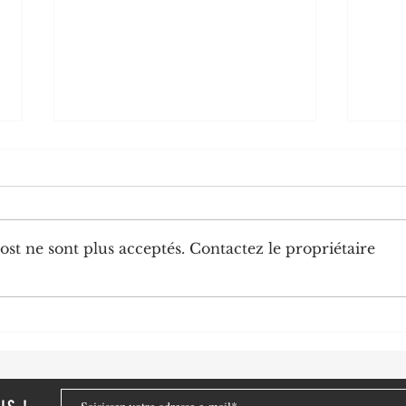
st ne sont plus acceptés. Contactez le propriétaire
Chine-Congo: la diplomatie
Le Pr
numérique congolaise au service
N'Gue
de nouveaux partenariats
engag
stratégiques
dése