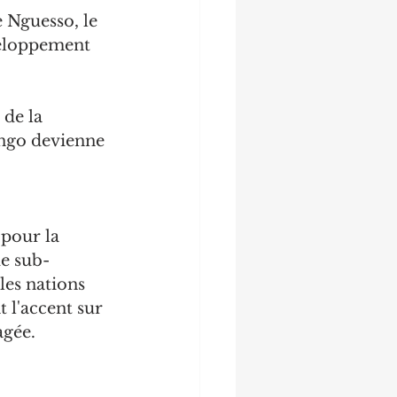
 Nguesso, le 
veloppement 
de la 
ngo devienne 
pour la 
ue sub-
les nations 
 l'accent sur 
agée.