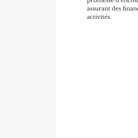
promesse d’encour
assurant des finan
activités.