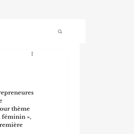
repreneures 
e 
pour thème 
 féminin », 
première 