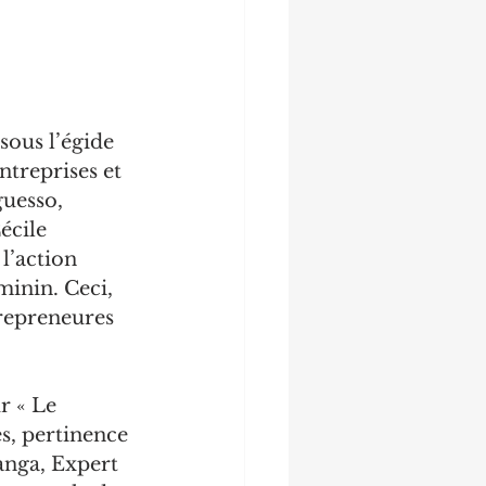
ous l’égide 
treprises et 
uesso, 
écile 
l’action 
minin. Ceci, 
repreneures 
r « Le 
, pertinence 
anga, Expert 