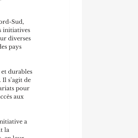
ord-Sud, 
 initiatives 
ur diverses 
des pays 
 et durables 
l s’agit de 
ariats pour 
accès aux 
itiative a 
 la 