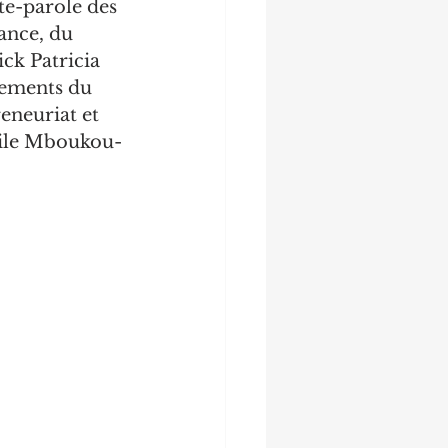
e-parole des 
nce, du 
k Patricia 
sements du 
eneuriat et 
écile Mboukou-