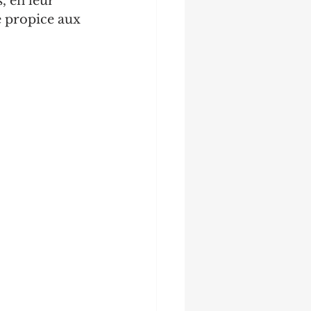
 en leur 
e propice aux 