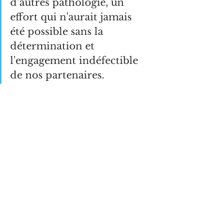
d’autres pathologie, un 
effort qui n'aurait jamais 
été possible sans la 
détermination et 
l'engagement indéfectible 
de nos partenaires.
Ensemble, nous ferons 
face aux grands défis de 
demain, lesquels exigent 
davantage d’engagement 
et de solidarité dans ces 
moments difficiles.
Message de 
Antoinette Sassou 
N’guesso