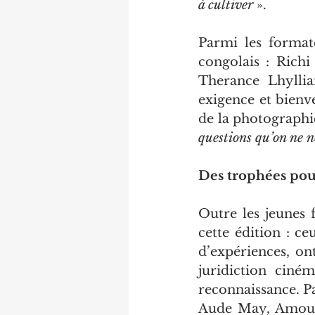
à cultiver
 ».
Parmi les format
congolais : Rich
Therance Lhylli
exigence et bienve
de la photographie
questions qu’on ne no
Des trophées pou
Outre les jeunes f
cette édition : ce
d’expériences, on
juridiction ciné
reconnaissance. P
Aude May, Amour 