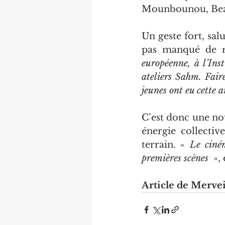
Mounbounou, Beau
Un geste fort, sal
pas manqué de re
européenne, à l’Ins
ateliers Sahm. Fair
jeunes ont eu cette 
C’est donc une no
énergie collectiv
terrain. « 
Le ciném
premières scènes 
 »,
Article de Mervei