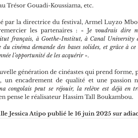
 Trésor Gouadi-Koussiama, etc.
ué par la directrice du festival, Armel Luyzo Mbo
mercier les partenaires : « J
e voudrais dire m
titut français, à Goethe-Institut, à Canal University 
e du cinéma demande des bases solides, et grâce à ce s
année l’opportunité de les acquérir
 ».
uvelle génération de cinéastes qui prend forme, p
e, un encadrement de qualité et une passion no
a congolais peut se réjouir, la relève est déjà en tra
 en pense le réalisateur Hassim Tall Boukambou.
lle Jessica Atipo publié le 16 juin 2025 sur adia