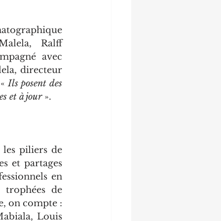
atographique 
lela,  Ralff 
mpagné avec 
la, directeur 
« 
Ils posent des 
es et à jour
 ».
es piliers de 
es et partages 
essionnels en 
 trophées de 
, on compte : 
biala, Louis 