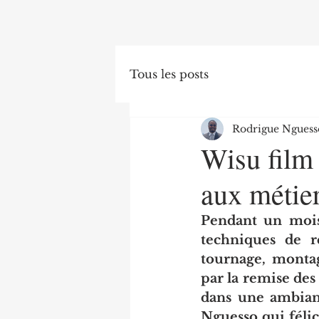
Tous les posts
Rodrigue Nguess
Wisu film 
aux métie
Pendant un mois,
techniques de ré
tournage, montag
par la remise des c
dans une ambianc
Nguesso qui félici