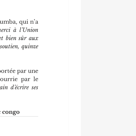
umba, qui n’a 
erci à l’Union 
et bien sûr aux 
outien, quinze 
ortée par une 
urrie par le 
in d’écrire ses 
c congo