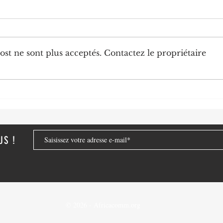
st ne sont plus acceptés. Contactez le propriétaire
Diplomatie : trois nouveaux
Chine
ambassadeurs accrédités au
numér
Congo
de no
strat
US !
© 2026 - Africacomm.org