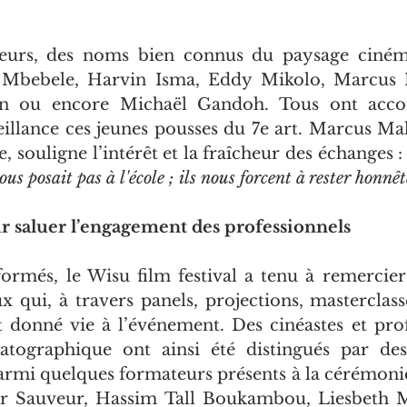
eurs, des noms bien connus du paysage ciném
i Mbebele, Harvin Isma, Eddy Mikolo, Marcus Ma
an ou encore Michaël Gandoh. Tous ont acco
illance ces jeunes pousses du 7e art. Marcus Male
, souligne l’intérêt et la fraîcheur des échanges : 
us posait pas à l'école ; ils nous forcent à rester honnêt
r saluer l’engagement des professionnels
ormés, le Wisu film festival a tenu à remercier l
ux qui, à travers panels, projections, masterclass
t donné vie à l’événement. Des cinéastes et prof
matographique ont ainsi été distingués par des
armi quelques formateurs présents à la cérémonie
Sauveur, Hassim Tall Boukambou, Liesbeth Ma