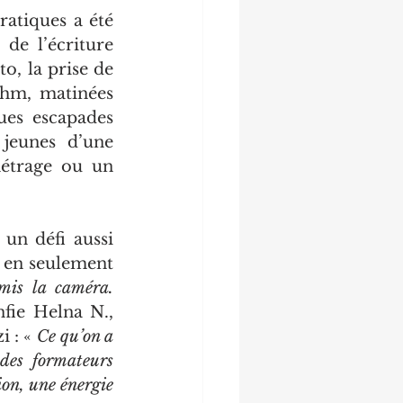
atiques a été 
de l’écriture 
, la prise de 
hm, matinées 
es escapades 
jeunes d’une 
étrage ou un 
un défi aussi 
 en seulement 
mis la caméra. 
nfie Helna N., 
 : « 
Ce qu’on a 
des formateurs 
on, une énergie 