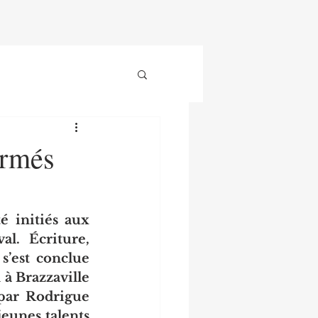
ormés
 initiés aux 
l. Écriture, 
’est conclue 
 à Brazzaville 
par Rodrigue 
eunes talents 