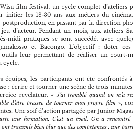
isu film festival, un cycle complet d’ateliers pr
 initier les 18-30 ans aux métiers du cinéma, 
postproduction, en passant par la direction photo
jeu d’acteur. Pendant un mois, aux ateliers Sa
ès-midi pratiques se sont succédé, avec quelqu
amakosso et Bacongo. L’objectif : doter ces 
 outils leur permettant de réaliser un court-m
u cycle.
s équipes, les participants ont été confrontés à 
se : écrire et tourner une scène de trois minutes
rcice révélateur. « 
J’ai tremblé quand on m’a re
ble d’être pressée de tourner mon propre film
 », co
antes. Une soif d’action partagée par Junior Magazi
juste une formation. C’est un éveil. On a rencontré 
 ont transmis bien plus que des compétences : une passi