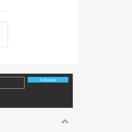
-Congo: la diplomatie
ique congolaise au service
uveaux partenariats
égiques
S'abonner