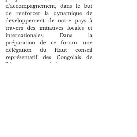
d’accompagnement, dans le but 
de renforcer la dynamique de 
développement de notre pays à 
travers des initiatives locales et 
internationales. Dans la 
préparation de ce forum, une 
délégation du Haut conseil 
représentatif des Congolais de 
l’étranger, conduite par sa 
présidente, Mme Agnès 
Ounounou, a été reçue, le jeudi 10 
octobre dernier, par 
l’ambassadeur du Congo en 
France, Rodolphe Adada.
Article de 
Roland 
KOULOUNGOU 
publié le 16 
octobre 2024 dans 