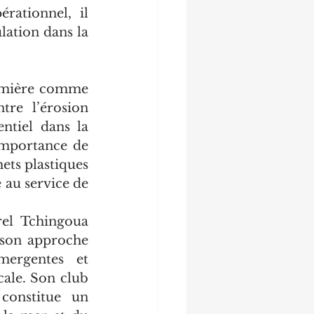
rationnel, il 
ation dans la 
umière comme 
re l’érosion 
ntiel dans la 
importance de 
ts plastiques 
 au service de 
el Tchingoua 
 son approche 
mergentes et 
ale. Son club 
constitue un 