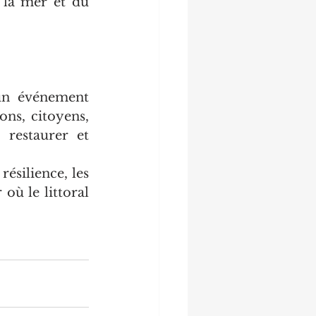
 la mer et du 
un événement 
ns, citoyens, 
 restaurer et 
résilience, les 
où le littoral 