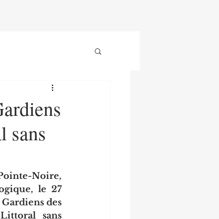
Gardiens
al sans
Pointe-Noire, 
gique, le 27 
Gardiens des 
ttoral sans 