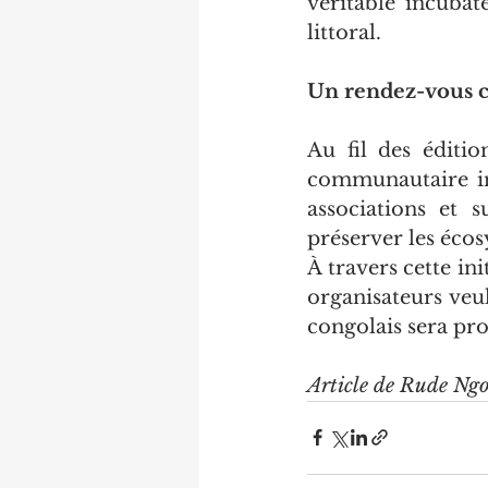
véritable incubat
littoral.
Un rendez-vous c
Au fil des éditio
communautaire inc
associations et s
préserver les écos
À travers cette init
organisateurs veul
congolais sera pro
Article de Rude Ngo