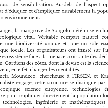
aussi de sensibilisation. Au-delà de l’aspect opé
out d’éduquer et d’impliquer durablement la popul
on environnement.
hanges, la mangrove de Songolo a été mise en l
ologique vital. Véritable rempart naturel cont
ite une biodiversité unique et joue un rôle esse
ique locale. Les organisateurs ont insisté sur l’
e écosystème face à la menace croissante des déche
n. Gardiens des côtes, dont la devise est la science
 veut, en effet, changer les mentalités.
ncia Moundzeo, chercheuse à l’IRSEN, et Kar
naliste engagé, cette structure se distingue par
 conjugue science citoyenne, technologies é
re pour impliquer directement la population loc
technologies, ingénierie et mathématiques) 