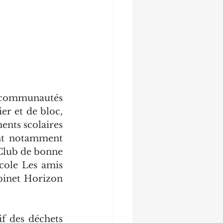
s communautés 
er et de bloc, 
nts scolaires 
ent notamment 
Club de bonne 
cole Les amis 
binet Horizon 
f des déchets 