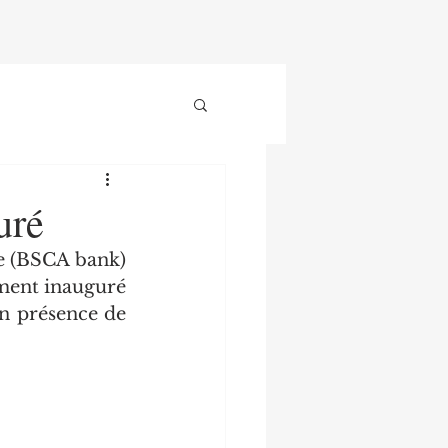
uré
e (BSCA bank) 
ement inauguré 
n présence de 