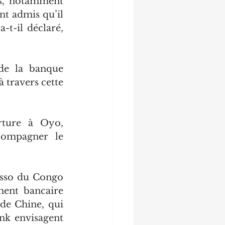
s, notamment 
t admis qu’il 
t-il déclaré, 
de la banque 
 travers cette 
rture à Oyo, 
ompagner le 
esso du Congo 
ent bancaire 
de Chine, qui 
k envisagent 