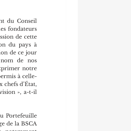
t du Conseil 
es fondateurs 
ssion de cette 
ion du pays à 
ion de ce jour 
 nom de nos 
xprimer notre 
ermis à celle-
 chefs d’État, 
ion », a-t-il 
 Portefeuille 
ge de la BSCA 