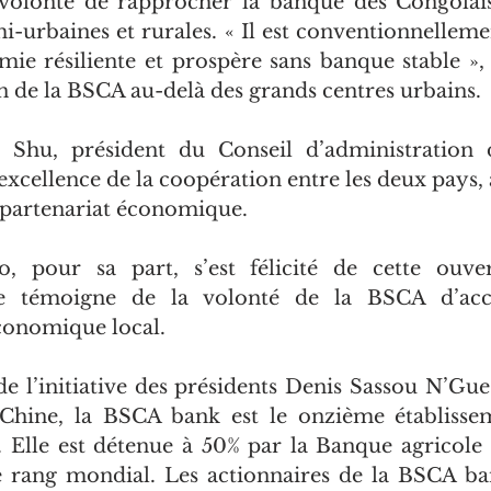
 volonté de rapprocher la banque des Congolai
i-urbaines et rurales. « Il est conventionnellemen
ie résiliente et prospère sans banque stable », a-
n de la BSCA au-delà des grands centres urbains.
Shu, président du Conseil d’administration 
’excellence de la coopération entre les deux pays, à
 partenariat économique.
, pour sa part, s’est félicité de cette ouve
lle témoigne de la volonté de la BSCA d’acc
onomique local.
de l’initiative des présidents Denis Sassou N’Gu
 Chine, la BSCA bank est le onzième établissem
. Elle est détenue à 50% par la Banque agricole 
 rang mondial. Les actionnaires de la BSCA ban