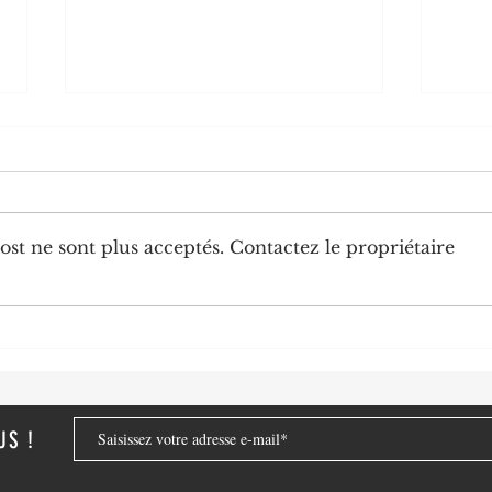
st ne sont plus acceptés. Contactez le propriétaire
Chine-Congo: la diplomatie
Le Pr
numérique congolaise au service
N'Gue
de nouveaux partenariats
engag
stratégiques
dése
US !