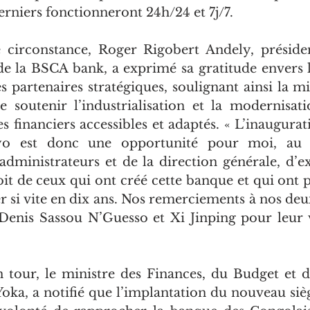
rniers fonctionneront 24h/24 et 7j/7.
circonstance, Roger Rigobert Andely, présiden
de la BSCA bank, a exprimé sa gratitude envers l
s partenaires stratégiques, soulignant ainsi la mi
 soutenir l’industrialisation et la modernisat
es financiers accessibles et adaptés. « L’inaugurat
yo est donc une opportunité pour moi, au
 administrateurs et de la direction générale, d’e
oit de ceux qui ont créé cette banque et qui ont p
r si vite en dix ans. Nos remerciements à nos deux
Denis Sassou N’Guesso et Xi Jinping pour leur vis
 tour, le ministre des Finances, du Budget et du
Yoka, a notifié que l’implantation du nouveau siè