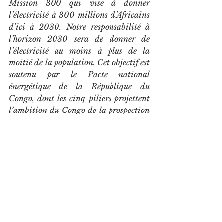
Mission 300 qui vise à donner 
l’électricité à 300 millions d’Africains 
d’ici à 2030. Notre responsabilité à 
l’horizon 2030 sera de donner de 
l’électricité au moins à plus de la 
moitié de la population. Cet objectif est 
soutenu par le Pacte national 
énergétique de la République du 
Congo, dont les cinq piliers projettent 
l’ambition du Congo de la prospection 
à la production de l’énergie 
», a 
souligné le chef de l’Etat.
A propos des antivaleurs qui 
gangrènent l’administration 
publique, précisément le 
détournement des fonds publics, 
le président de la République a 
promis encore d’accentuer la 