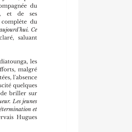
compagnée du 
 et de ses 
n complète du 
 aujourd’hui. Ce 
claré, saluant 
iatounga, les 
forts, malgré 
ées, l'absence 
ité quelques 
e briller sur 
eur. Les jeunes 
étermination et 
ervais Hugues 