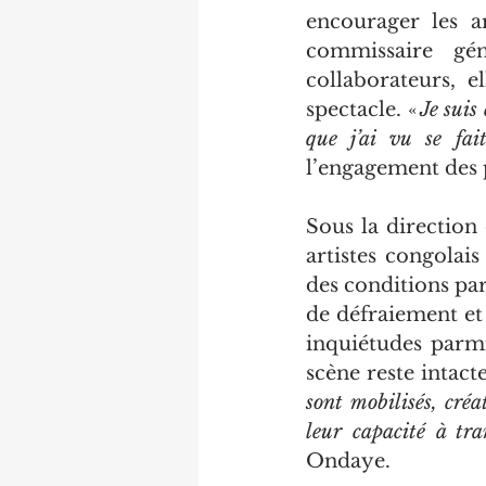
encourager les a
commissaire gé
collaborateurs, e
spectacle. «
 Je suis
que j’ai vu se fa
l’engagement des 
Sous la direction
artistes congolai
des conditions parf
de défraiement et
inquiétudes parmi 
scène reste intacte
sont mobilisés, créa
leur capacité à tra
Ondaye.