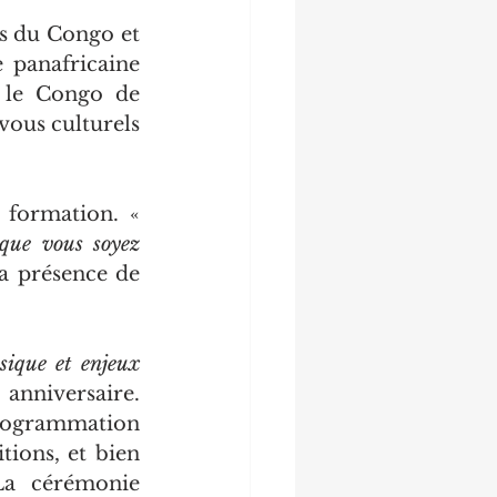
s du Congo et 
 panafricaine 
 le Congo de 
ous culturels 
Pour la ministre, cette dynamique est aussi une opportunité de formation. « 
que vous soyez 
la présence de 
ique et enjeux 
 anniversaire. 
e
programmation 
tions, et bien 
La cérémonie 