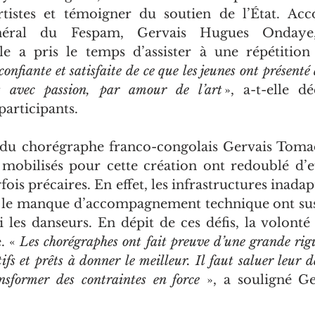
rtistes et témoigner du soutien de l’État. Ac
néral du Fespam, Gervais Hugues Ondaye,
lle a pris le temps d’assister à une répétitio
 confiante et satisfaite de ce que les jeunes ont présenté
it avec passion, par amour de l’art
 », a-t-elle dé
participants.
 du chorégraphe franco-congolais Gervais Tomad
s mobilisés pour cette création ont redoublé d’ef
ois précaires. En effet, les infrastructures inadapt
 le manque d’accompagnement technique ont susc
les danseurs. En dépit de ces défis, la volonté d
. « 
Les chorégraphes ont fait preuve d’une grande rigu
tifs et prêts à donner le meilleur. Il faut saluer leur d
nsformer des contraintes en force
 », a souligné G