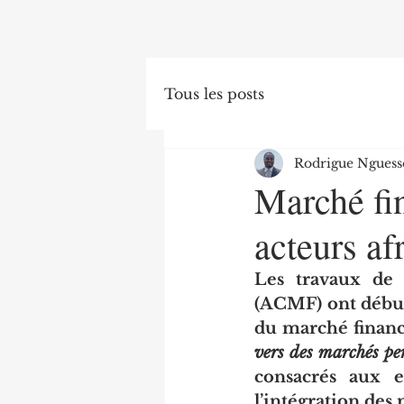
Tous les posts
Rodrigue Nguess
Marché fin
acteurs af
Les travaux de 
(ACMF) ont débuté
du marché financi
vers des marchés per
consacrés aux e
l’intégration des