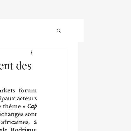
ent des
rkets forum 
ipaux acteurs 
e thème 
« Cap 
 échanges sont 
ricaines, à 
ale. Rodrigue 