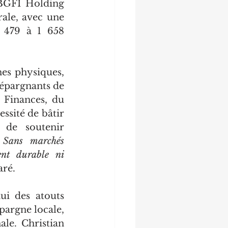
BGFI Holding 
ale, avec une 
 479 à 1 658 
es physiques, 
épargnants de 
 Finances, du 
ssité de bâtir 
 de soutenir 
 
Sans marchés 
ent durable ni 
aré.
ui des atouts 
argne locale, 
le. Christian 