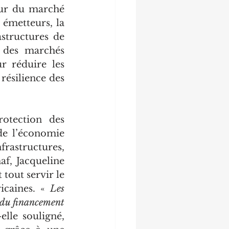
ur du marché 
émetteurs, la 
structures de 
 des marchés 
r réduire les 
résilience des 
otection des 
de l’économie 
rastructures, 
f, Jacqueline 
out servir le 
icaines. « 
Les 
e du financement 
-elle souligné, 