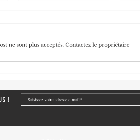
st ne sont plus acceptés. Contactez le propriétaire
Diplomatie : trois nouveaux
Chine
ambassadeurs accrédités au
numér
Congo
de no
strat
US !