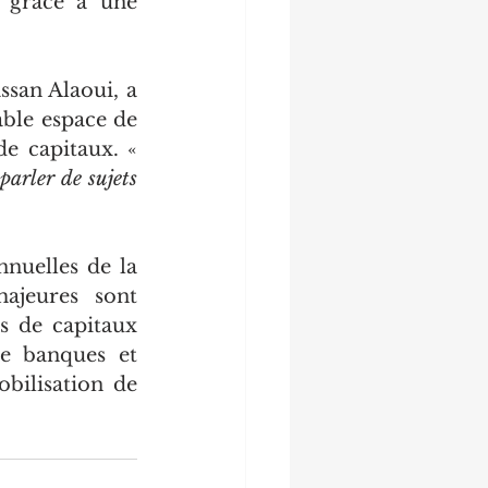
 grâce à une 
san Alaoui, a 
ble espace de 
dialogue entre experts africains du financement et des marchés de capitaux. « 
rler de sujets 
nuelles de la 
ajeures sont 
 de capitaux 
re banques et 
bilisation de 