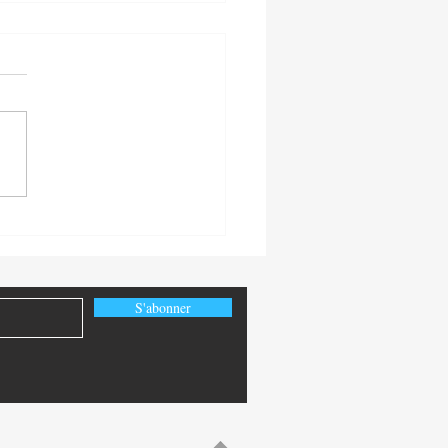
-Congo: la diplomatie
ique congolaise au service
uveaux partenariats
égiques
S'abonner