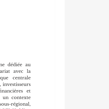
ne dédiée au 
riat avec la 
ue centrale 
investisseurs 
nancières et 
 un contexte 
us-régional, 