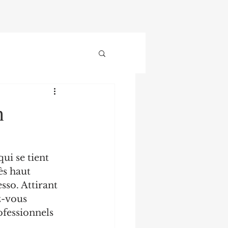
n
i se tient 
ès haut 
so. Attirant 
z-vous 
ofessionnels 