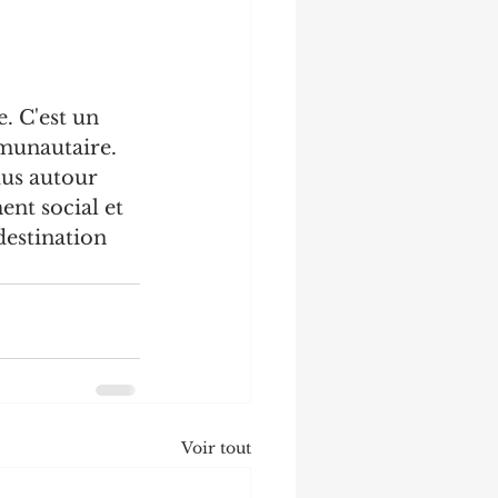
. C'est un 
munautaire. 
us autour 
nt social et 
estination 
Voir tout