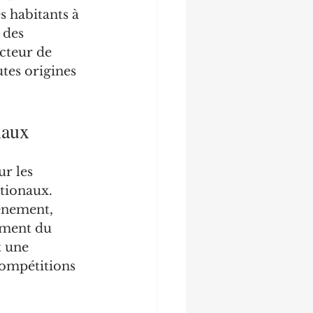
 habitants à 
 des 
cteur de 
tes origines 
naux
r les 
tionaux. 
énement, 
ement du 
t une 
compétitions 