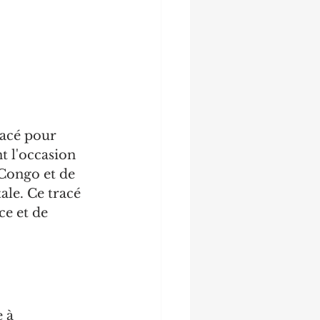
acé pour 
t l'occasion 
 Congo et de 
ale. Ce tracé 
e et de 
 à 