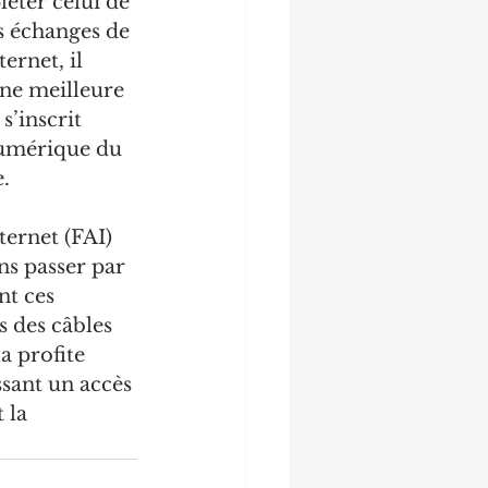
éter celui de 
es échanges de 
ernet, il 
ne meilleure 
s’inscrit 
numérique du 
.
ernet (FAI) 
ns passer par 
nt ces 
s des câbles 
a profite 
ssant un accès 
 la 