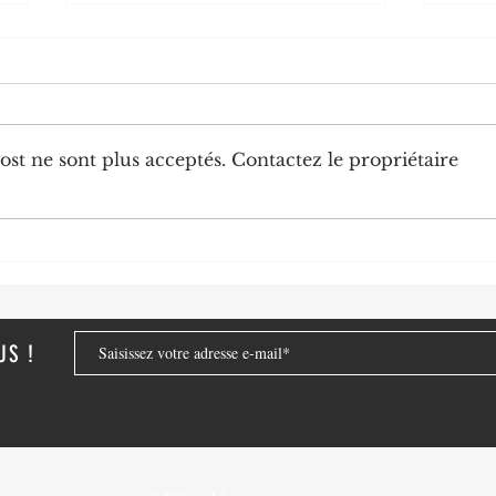
st ne sont plus acceptés. Contactez le propriétaire
Diplomatie : trois nouveaux
Chine
ambassadeurs accrédités au
numér
Congo
de no
strat
US !