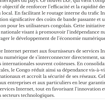
umériques du pays. Ce nouvel IXP, qui vient compl
 objectif de renforcer l’efficacité et la rapidité d
ocal. En facilitant le routage interne du trafic Int
on significative des coûts de bande passante et u
n pour les utilisateurs congolais. Cette initiative 
e nationale visant à promouvoir l’indépendance 
rager le développement de l’économie numérique
 Internet permet aux fournisseurs de services Int
du numérique de s’interconnecter directement, sa
s internationales souvent coûteuses. En consolida
cales, le Congo réduit ainsi sa dépendance vis-à-vi
ationaux et accroît la sécurité de ses réseaux. Cel
ux entreprises et aux particuliers en leur garanti
ervices Internet, tout en favorisant l’innovation et
s secteurs technologiques.