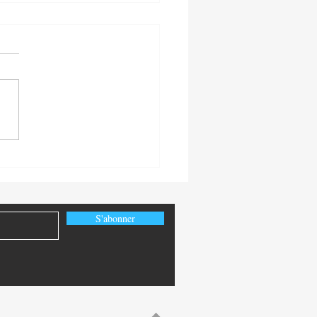
-Congo: la diplomatie
ique congolaise au service
uveaux partenariats
égiques
S'abonner