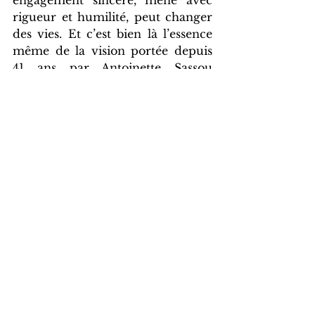
engagement sincère, mené avec 
rigueur et humilité, peut changer 
des vies. Et c’est bien là l’essence 
même de la vision portée depuis 
41 ans par Antoinette Sassou 
Nguesso.
Voir tout
Posts récents