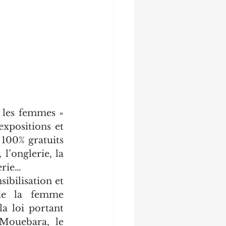
 les femmes » 
xpositions et 
100% gratuits 
’onglerie, la 
erie…
bilisation et 
de la femme 
a loi portant 
Mouebara, le 