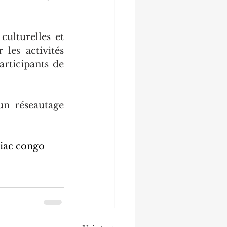
ulturelles et 
es activités 
ticipants de 
n réseautage 
diac congo