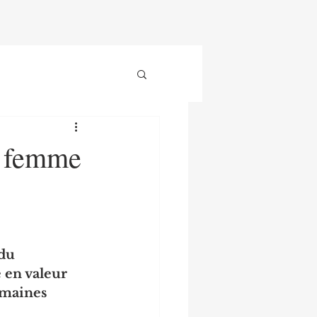
la femme
du 
 en valeur 
omaines 