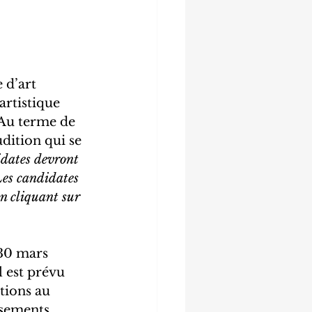
 d’art 
rtistique 
 Au terme de 
dition qui se 
idates devront 
Les candidates 
en cliquant sur 
 30 mars 
l est prévu 
tions au 
ssements 