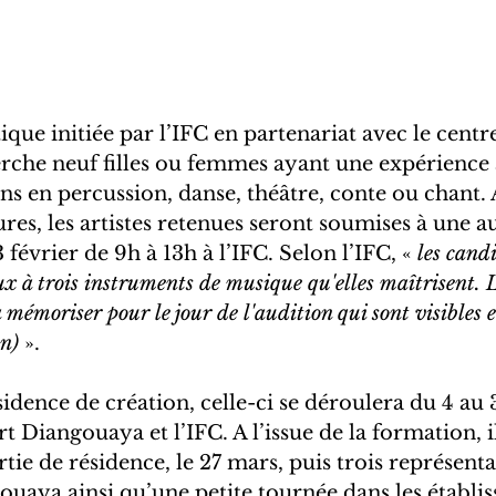
ique initiée par l’IFC en partenariat avec le centre
che neuf filles ou femmes ayant une expérience a
s en percussion, danse, théâtre, conte ou chant.
ures, les artistes retenues seront soumises à une au
 février de 9h à 13h à l’IFC. Selon l’IFC, « 
les cand
ux à trois instruments de musique qu'elles maîtrisent. 
 mémoriser pour le jour de l'audition qui sont visibles 
on)
 ».
ésidence de création, celle-ci se déroulera du 4 au
rt Diangouaya et l’IFC. A l’issue de la formation, i
rtie de résidence, le 27 mars, puis trois représenta
ouaya ainsi qu’une petite tournée dans les établi