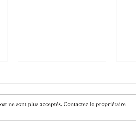
st ne sont plus acceptés. Contactez le propriétaire
Diplomatie : trois nouveaux
Chine
ambassadeurs accrédités au
numér