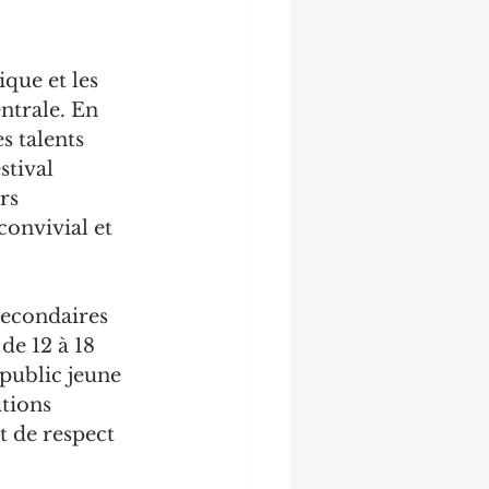
que et les 
ntrale. En 
s talents 
stival 
rs 
onvivial et 
secondaires 
de 12 à 18 
public jeune 
tions 
t de respect 