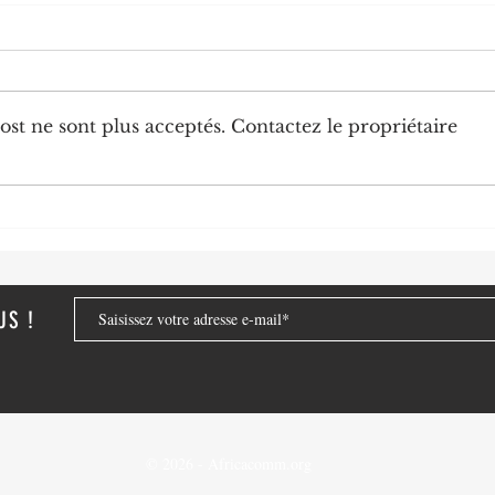
st ne sont plus acceptés. Contactez le propriétaire
Diplomatie : trois nouveaux
Chine
ambassadeurs accrédités au
numér
Congo
de no
strat
US !
© 2026 - Africacomm.org