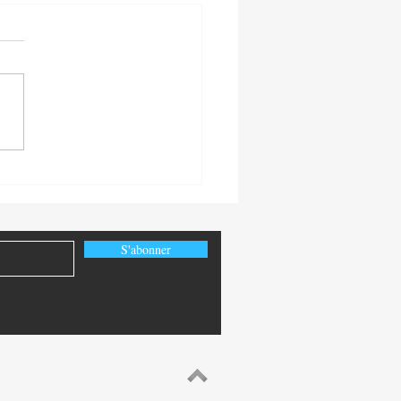
-Congo: la diplomatie
ique congolaise au service
uveaux partenariats
égiques
S'abonner