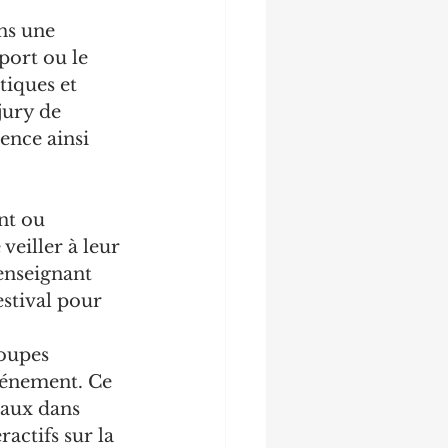
ns une 
port ou le 
tiques et 
jury de 
ence ainsi 
nt ou 
veiller à leur 
'enseignant 
stival pour 
oupes 
événement. Ce 
caux dans 
actifs sur la 