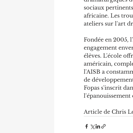
sociaux pertinents,
africaine. Les tro
ateliers sur l'art 
Fondée en 2005, l'
engagement envers
élèves. L'école o
américain, complét
l'AISB a constamm
de développement p
Fopas s'inscrit da
l'épanouissement de
Article de Chris 