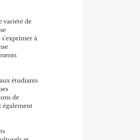
 variété de 
se 
 s'exprimer à 
nse 
ements 
 aux étudiants 
pes 
ions de 
t également 
ts 
lturels et 