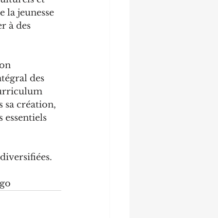
e la jeunesse 
r à des 
on 
tégral des 
urriculum 
 sa création, 
essentiels 
diversifiées.
ngo