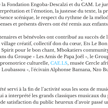
e la Fondation Engoba-Descalzi et du CAM. Le jury
erprétation et l’émotion, la justesse du texte, la 
présence scénique, le respect du rythme de la mélod
nses et présents divers ont été remis aux enfants
aires et bénévoles ont contribué au succès de l’a
village créatif, collectif don du cœur, Ets Le Bon 
 Spirit pour le bon chant, Mbokatiers community
ans du Groupe « Les Amis de Papa Joël », le Grou
promotrice culturelle, 
CAE.LS
, musée Cercle af
e Loubassou », l'écivain Alphonse Bamana, Nzo B
é servi à la fin de l’activité sous les sons de mus
 a interprété les grands classiques musicaux du 
ande satisfaction du public heureux d’avoir passé 