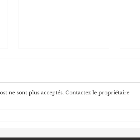
st ne sont plus acceptés. Contactez le propriétaire
Diplomatie : trois nouveaux
Chine
ambassadeurs accrédités au
numér
Congo
de no
strat