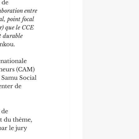
 de 
aboration entre 
, point focal 
r) que le CCE 
t durable 
unkou.
rnationale 
ineurs (CAM) 
e Samu Social 
enter de 
 de 
t du thème, 
par le jury 