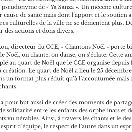
e pseudonyme de « Ya Sanza ». Un mécène culture
 cause de santé mais dont l’apport et le soutien au
es culturelles de la ville ne se démentent plus. De
r des actions et dons divers.
ou, directeur du CCE, « Chantons Noël » porte b
de Noël, on chante, on danse, on s’éclate. Cette ann
lé au quart de Noël que le CCE organise depuis 
 création. Le quart de Noël a lieu le 25 décembre
ns un format plus réduit qu’à l’accoutumée mais a
chants.
 a pour but aussi de créer des moments de partag
e solidarité entre les enfants des orphelinats et d
ts vulnérables. Ainsi, à travers les chants et le dess
’esprit d’équipe, le respect de l’autre dans un espr