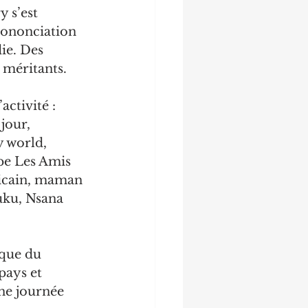
 s’est 
prononciation 
ie. Des 
 méritants.
ctivité : 
jour, 
 world, 
pe Les Amis 
ricain, maman 
uku, Nsana 
ique du 
pays et 
une journée 