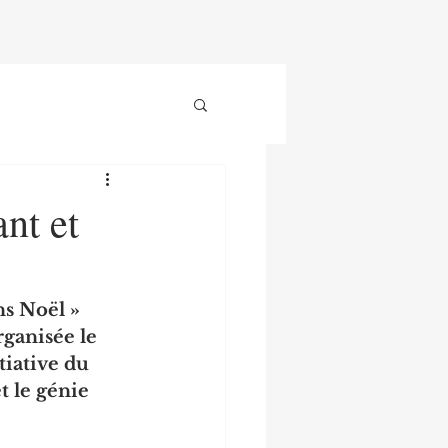
ant et
s Noël » 
ganisée le 
iative du 
t le génie 