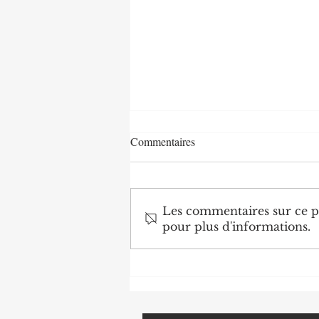
Commentaires
Les commentaires sur ce po
pour plus d'informations.
Agriculture : Denis Sassou
N'Guesso lance la deuxième
édition de la Grande foire
agricole du Congo