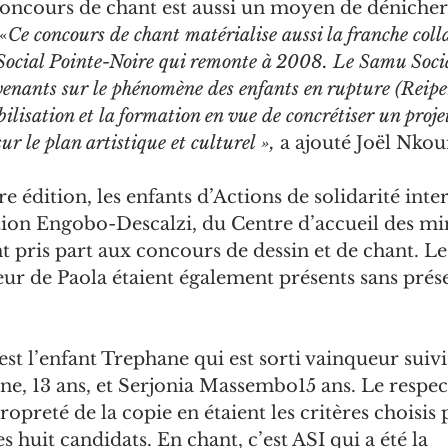
oncours de chant est aussi un moyen de dénicher
«
Ce concours de chant matérialise aussi la franche coll
ocial Pointe-Noire qui remonte à 2008. Le Samu Social
venants sur le phénomène des enfants en rupture (Reipe
bilisation et la formation en vue de concrétiser un proje
 le plan artistique et culturel »,
 a ajouté Joël Nko
e édition, les enfants d’Actions de solidarité inte
ation Engobo-Descalzi, du Centre d’accueil des m
pris part aux concours de dessin et de chant. L
eur de Paola étaient également présents sans prés
’est l’enfant Trephane qui est sorti vainqueur suivi
e, 13 ans, et Serjonia Massembo15 ans. Le respec
 propreté de la copie en étaient les critères choisis 
 huit candidats. En chant, c’est ASI qui a été la 