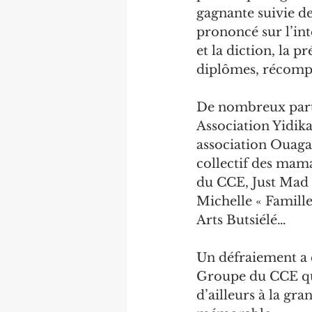
gagnante suivie d
prononcé sur l’int
et la diction, la 
diplômes, récompe
De nombreux parten
Association Yidika 
association Ouaga
collectif des mam
du CCE, Just Mad 
Michelle « Famill
Arts Butsiélé…
Un défraiement a ét
Groupe du CCE qui
d’ailleurs à la gr