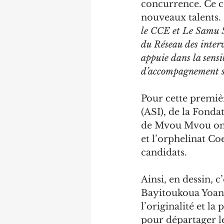
concurrence. Ce c
nouveaux talents. 
le CCE et Le Samu S
du Réseau des inter
appuie dans la sensi
d’accompagnement sur
Pour cette premièr
(ASI), de la Fond
de Mvou Mvou ont 
et l’orphelinat Co
candidats.
Ainsi, en dessin, c
Bayitoukoua Yoann
l’originalité et la
pour départager les