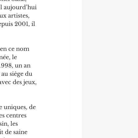
l aujourd’hui 
x artistes, 
puis 2001, il 
ien ce nom 
ée, le 
1998, un an 
 au siège du 
vec des jeux, 
e uniques, de 
es centres 
in, les 
it de saine 