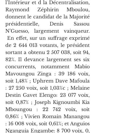
l’Intérieur et d la Décentralisation, 
Raymond Zéphirin Mboulou, 
donnent le candidat de la Majorité 
présidentielle, Denis Sassou 
N’Guesso, largement vainqueur. 
 En effet, sur un suffrage exprimé 
de 2 644 013 votants, le président 
sortant a obtenu 2 507 038, soit 94, 
82%. Il devance largement ses six 
concurrents, notamment Mabio 
Mavoungou Zinga : 39 186 voix, 
soit 1,48% ; Uphrem Dave Mafoula 
: 27 250 voix, soit 1,03%c ; Melaine 
Destin Gavet Elengo: 23 077 voix, 
soit 0,87% ; Joseph Kignoumbi Kia 
Mboungou : 22 742 voix, soit 
0,86% ; Vivien Romain Manangou 
: 16 008 voix, soit 0,61%; et Anguios 
Nganguia Engambe: 8 700 voix, 0, 