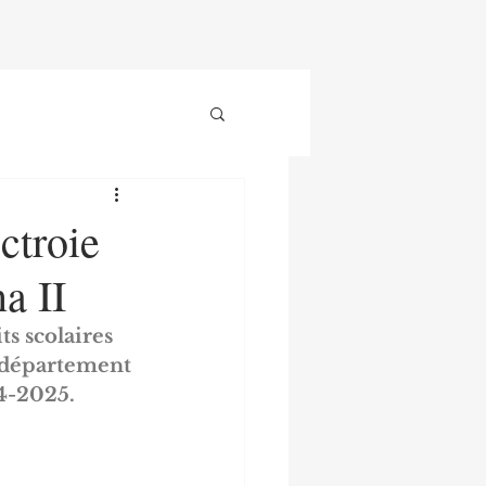
ctroie
a II
ts scolaires 
e département 
24-2025.