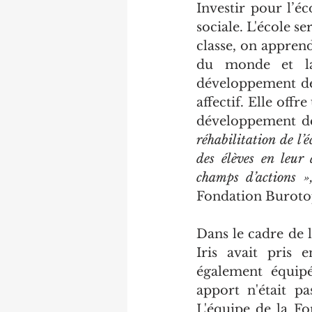
Investir pour l’é
sociale. L'école se
classe, on apprend
du monde et la 
développement de 
affectif. Elle off
développement de
réhabilitation de l’
des élèves en leur 
champs d’actions »
Fondation Burotop
Dans le cadre de l
Iris avait pris 
également équipé
apport n'était pa
L'équipe de la Fon