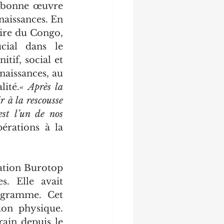
e bonne œuvre 
naissances. En 
ire du Congo, 
ial dans le 
if, social et 
naissances, au 
ité.
« Après la 
 à la rescousse 
st l’un de nos 
rations à la 
ation Burotop 
. Elle avait 
ogramme. Cet 
on physique. 
ain depuis le 