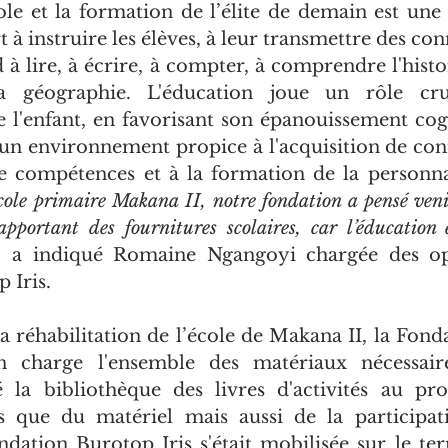
cole et la formation de l’élite de demain est un
rt à instruire les élèves, à leur transmettre des con
 à lire, à écrire, à compter, à comprendre l'histo
géographie. L'éducation joue un rôle cruc
l'enfant, en favorisant son épanouissement cognit
re un environnement propice à l'acquisition de con
 compétences et à la formation de la personnal
école primaire Makana II, notre fondation a pensé venir
apportant des fournitures scolaires, car l’éducation e
,
 a indiqué Romaine Ngangoyi chargée des opé
 Iris.
a réhabilitation de l’école de Makana II, la Fond
en charge l'ensemble des matériaux nécessaires
 la bibliothèque des livres d'activités au pr
s que du matériel mais aussi de la participati
dation Burotop Iris s'était mobilisée sur le terr