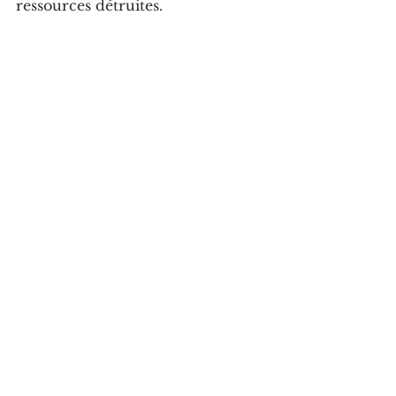
ressources détruites.  
Voir tout
Posts récents