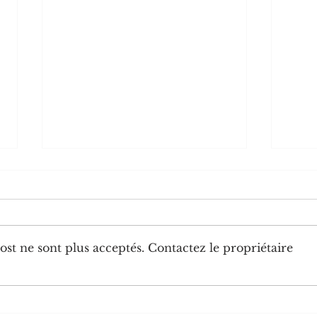
st ne sont plus acceptés. Contactez le propriétaire
Chine-Congo: la diplomatie
Le Pr
numérique congolaise au service
N'Gue