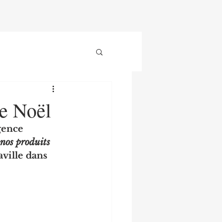
de Noël
gence 
nos produits 
aville dans 