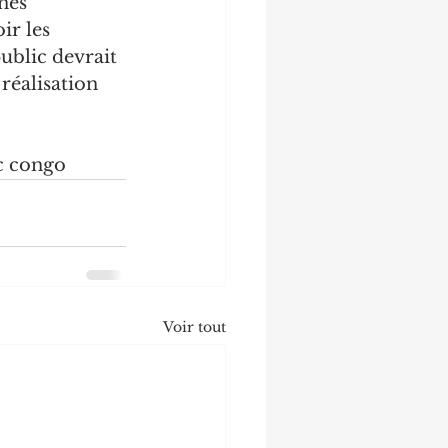
nes 
ir les 
public devrait 
réalisation 
c congo
Voir tout