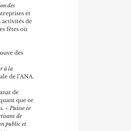
on des 
treprises et 
 activités de 
s fêtes où 
rouve des 
 à la 
rale de l’ANA.
anat de 
quant que ce 
s. 
« Puisse ce 
tisans de 
n public et 