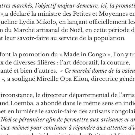
res marchés, l’objectif majeur demeure, ici, la promoti
 »,
a déclaré la ministre des Petites et Moyennes en
queline Lydia Mikolo, en lançant officiellement les
n du Marché artisanal de Noël, en cette période de
t leur savoir-faire au service de la population.
 font la promotion du « Made in Congo », l’on y t
 de diverses filières : l’art décoratif, la couture, 
santé et bien d’autres.  
« Ce marché donne de la valeur
 »,
 a souligné Mireille Opa Elion, directrice géné
rconstance, le directeur départemental de l’artis
rand Loemba, a abondé dans le même sens en indi
 en lumière le savoir-faire des artisans congolai
Noël se pérenniser afin de permettre aux artisanes et ar
d’eux-mêmes pour continuer à répondre aux attentes d’u