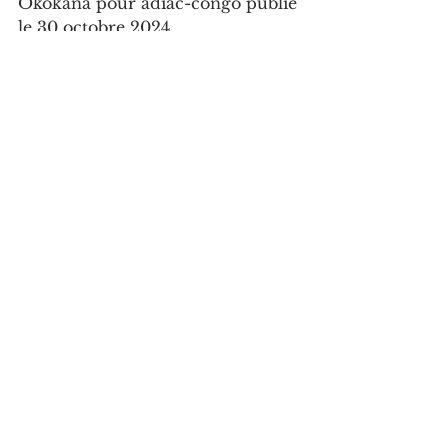
Okokana pour adiac-congo publié 
le 30 octobre 2024
Voir tout
Posts récents